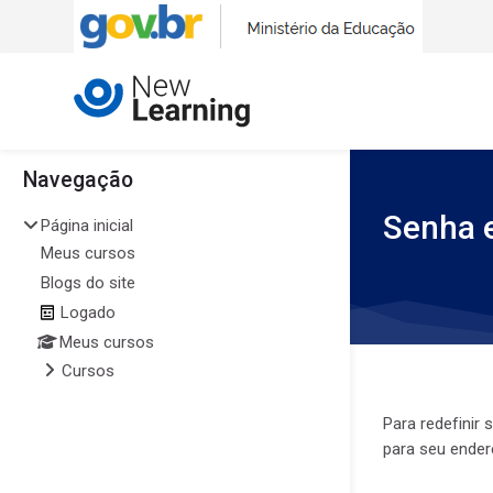
Skip to navigation
Skip to search form
Skip to login form
Ir para o conteúdo principal
Skip to accessibility options
Skip to footer
Skip accessibility options
Blocos
Blocos
Navegação
Pular Navegação
Senha 
Página inicial
Meus cursos
Blogs do site
Logado
Meus cursos
Cursos
Para redefinir
para seu ender