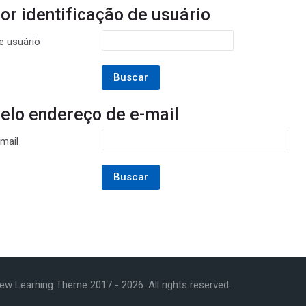
or identificação de usuário
r identificação de usuário
e usuário
elo endereço de e-mail
lo endereço de e-mail
mail
New Learning Theme 2017 -
2026
. All rights reserved.