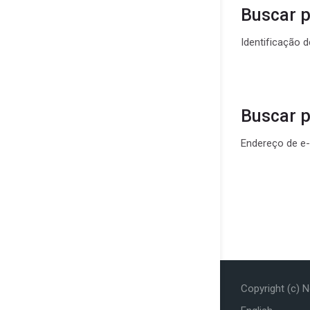
Buscar p
Buscar po
Identificação d
Buscar p
Buscar pe
Endereço de e-
Copyright (c) 